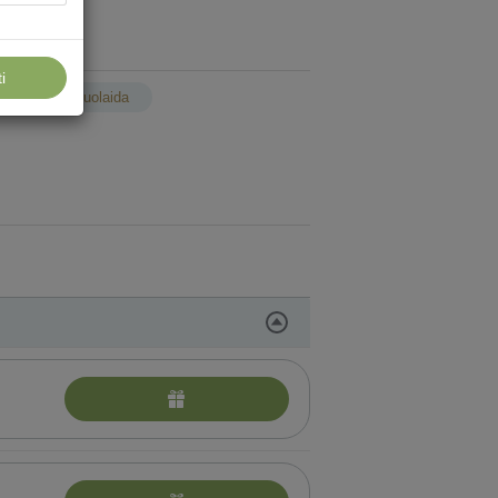
i
Su nuolaida