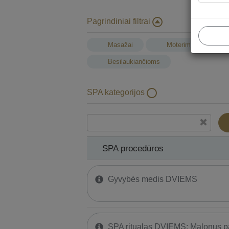
Pagrindiniai filtrai
Masažai
Moterims
Besilaukiančioms
SPA kategorijos
SPA procedūros
SPA procedūros
Gyvybės medis DVIEMS
SPA ritualas DVIEMS: Malonus pa