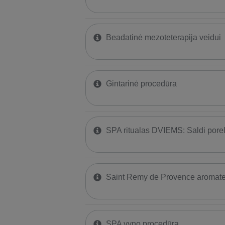
Beadatinė mezoteterapija veidui
Gintarinė procedūra
SPA ritualas DVIEMS: Saldi porelė
Saint Remy de Provence aromate
SPA vyno procedūra