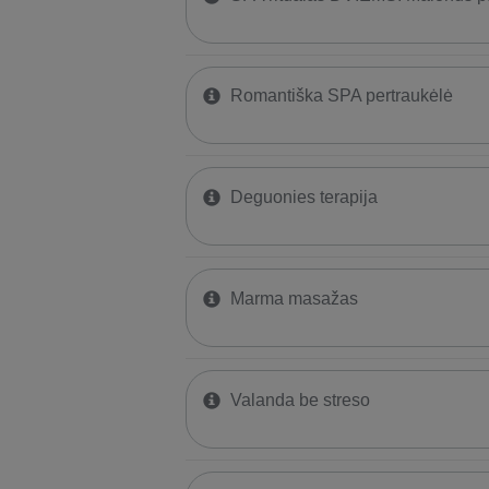
Romantiška SPA pertraukėlė
Deguonies terapija
Marma masažas
Valanda be streso