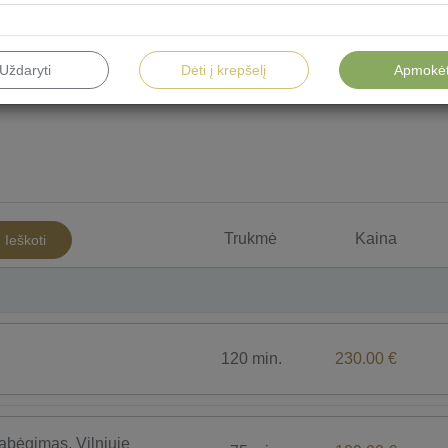
Uždaryti
Dėti į krepšelį
Apmokėt
Vyrams
Vaikams
Vandens procedūros
Top
Trukmė
Kaina
Ieškoti
120 min.
230.00 €
bėgimas, Vilniuje