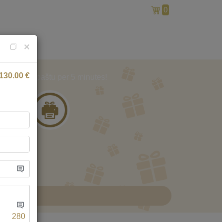
0
Atgal į pagrindinį
×
130.00
€
Ir gauk paštu per 5 minutes!
3
280