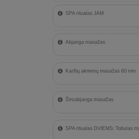
SPA ritualas JAM
Abjanga masažas
Karštų akmenų masažas 60 min
Široabjanga masažas
SPA ritualas DVIEMS: Tobulas 