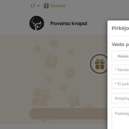
LT
Dovana
Pirkėjo
Veido p
Išsirinkite dovaną
1