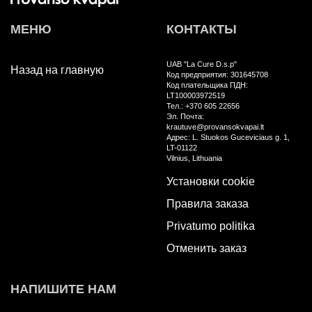
МЕНЮ
КОНТАКТЫ
UAB "La Cure D.s.p"
Назад на главную
Код предприятия: 301645708
Код плательщика ПДН:
LT100003972519
Тел.: +370 605 22656
Эл. Почта:
krautuve@provansokvapai.lt
Aдрес: L. Stuokos Guceviciaus g. 1,
LT-01122
Vilnius, Lithuania
Установки cookie
Правила заказа
Privatumo politika
Отменить заказ
НАПИШИТЕ НАМ