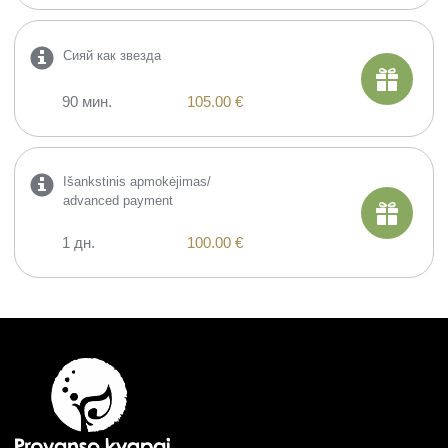
Сияй как звезда
90 мин.
105.00 €
Išankstinis apmokėjimas/
advanced payment
1 дн.
100.00 €