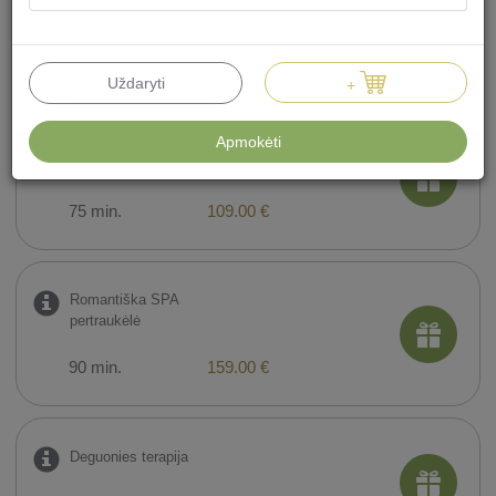
Gyvybės medis DVIEMS
120 min.
230.00 €
Uždaryti
+
Apmokėti
SPA ritualas DVIEMS: Malonus
pabėgimas, Vilniuje
75 min.
109.00 €
Romantiška SPA
pertraukėlė
90 min.
159.00 €
Deguonies terapija