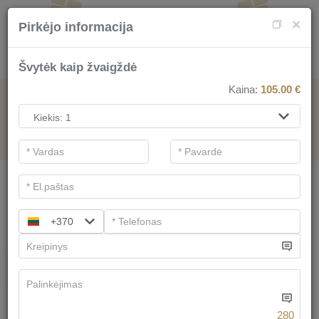
×
Pirkėjo informacija
Švytėk kaip žvaigždė
Kaina:
105.00
€
SPA PASLAUGOMS
.
Pagrindiniai filtrai
SPA kategorijos
+370
Ieškoti
SPA procedūros
Turime
58
pasiūlymų
280