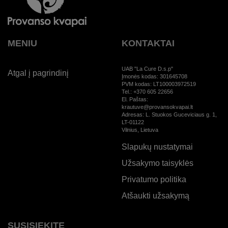
MENIU
KONTAKTAI
UAB "La Cure D.s.p"
Atgal į pagrindinį
Įmonės kodas: 301645708
PVM kodas: LT100003972519
Tel.: +370 605 22656
El. Paštas:
krautuve@provansokvapai.lt
Adresas: L. Stuokos Guceviciaus g. 1,
LT-01122
Vilnius, Lietuva
Slapukų nustatymai
Užsakymo taisyklės
Privatumo politika
Atšaukti užsakymą
SUSISIEKITE