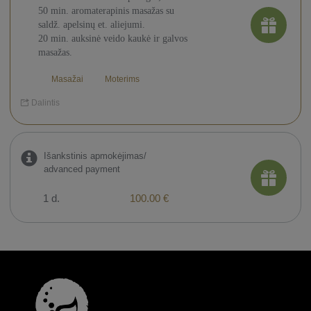
50 min. aromaterapinis masažas su
saldž. apelsinų et. aliejumi.
20 min. auksinė veido kaukė ir galvos
masažas.
Masažai
Moterims
Dalintis
Išankstinis apmokėjimas/
advanced payment
1 d.
100.00 €