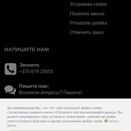
Установки cookie
Правила заказа
Privatumo politika
Отменить заказ
НАПИШИТЕ НАМ
Звоните:
+370 679 25055
Пишите нам:
Возникли вопросы? Пишите!
Мы информируем Вас, что этот сайт использует файлы cookie.
Согласившись нажмите кнопку «Согласен» или просматривайте дальше. Вы
можете аннулировать свое согласие в любое время, изменив настройки
своего интернет-браузера и удалив сохраненные файлы cookie.
Читать
далее