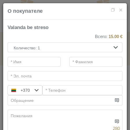
×
О покупателе
Valanda be streso
Всего:
15.00
€
НА СПА-УСЛУГИ
.
Основные фильтры
Категории СПА
+370
Искать
Имеем предложений:
58
280
Дерево жизни для