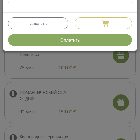
двоих
120 мин.
230.00 €
Закрыть
+
Оплатить
СПА-ритуал для ДВОИХ:
ПРИЯТНЫЙ ПОБЕГ, в
Вильнюсе
75 мин.
109.00 €
РОМАНТИЧЕСКИЙ СПА-
ОТДЫХ
90 мин.
159.00 €
​Кислородная терапия для