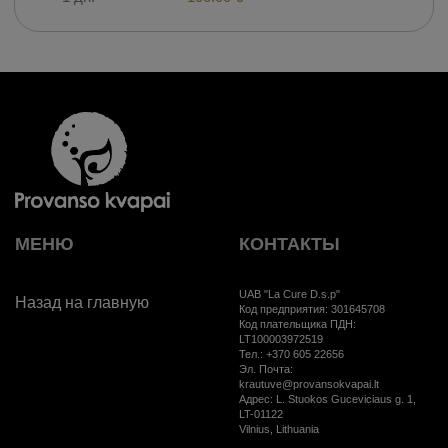
МЕНЮ
КОНТАКТЫ
UAB "La Cure D.s.p"
Назад на главную
Код предприятия: 301645708
Код плательщика ПДН:
LT100003972519
Тел.: +370 605 22656
Эл. Почта:
krautuve@provansokvapai.lt
Aдрес: L. Stuokos Guceviciaus g. 1,
LT-01122
Vilnius, Lithuania