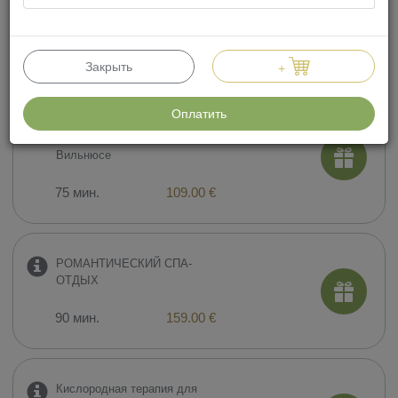
двоих
120 мин.
230.00 €
Закрыть
+
Оплатить
СПА-ритуал для ДВОИХ:
ПРИЯТНЫЙ ПОБЕГ, в
Вильнюсе
75 мин.
109.00 €
РОМАНТИЧЕСКИЙ СПА-
ОТДЫХ
90 мин.
159.00 €
​Кислородная терапия для