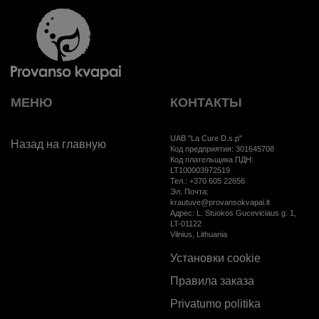
МЕНЮ
КОНТАКТЫ
UAB "La Cure D.s.p"
Назад на главную
Код предприятия: 301645708
Код плательщика ПДН:
LT100003972519
Тел.: +370 605 22656
Эл. Почта:
krautuve@provansokvapai.lt
Aдрес: L. Stuokos Guceviciaus g. 1,
LT-01122
Vilnius, Lithuania
Установки cookie
Правила заказа
Privatumo politika