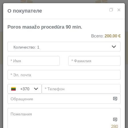
×
О покупателе
Poros masažo procedūra 90 min.
Всего:
200.00
€
НА СПА-УСЛУГИ
.
Основные фильтры
Категории СПА
+370
Искать
Имеем предложений:
58
280
Дерево жизни для