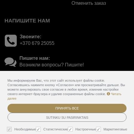
Отменить заказ
НАПИШИТЕ НАМ
Звоните:
+370 679 25055
Пишите нам:
Возникли вопросы? Пишите!
Мы информируем Вас, что этот сайт использует файлы cookie.
Согласившись нажмите кнопку «Согласен» или просматривайте дальше. Вы
можете аннулировать свое согласие в любое время, изменив настройки
своего интернет-браузера и удалив сохраненные файлы cookie.
Читать
далее
ПРИНЯТЬ ВСЕ
© 2026
Provanso kvapai - online gift voucher system
. Все права
SUTINKU SU PASIRINKTAIS
защищены
BookingRobot 2.0
Необходимые
Статистические
Настроечные
Маркетинговые